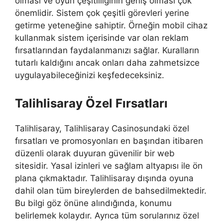
olması ve oyun çeşitliliğinin geniş olması çok
önemlidir. Sistem çok çeşitli görevleri yerine
getirme yeteneğine sahiptir. Örneğin mobil cihaz
kullanmak sistem içerisinde var olan reklam
fırsatlarından faydalanmanızı sağlar. Kuralların
tutarlı kaldığını ancak onları daha zahmetsizce
uygulayabileceğinizi keşfedeceksiniz.
Talihlisaray Özel Fırsatları
Talihlisaray, Talihlisaray Casinosundaki özel
fırsatları ve promosyonları en başından itibaren
düzenli olarak duyuran güvenilir bir web
sitesidir. Yasal izinleri ve sağlam altyapısı ile ön
plana çıkmaktadır. Talihlisaray dışında oyuna
dahil olan tüm bireylerden de bahsedilmektedir.
Bu bilgi göz önüne alındığında, konumu
belirlemek kolaydır. Ayrıca tüm sorularınız özel