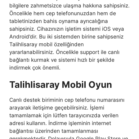
bilgilere zahmetsizce ulaşma hakkına sahipsiniz.
Öncelikle hem cep telefonunuzdan hem de
tabletinizden bahis oynama ayrıcalığına
sahipsiniz. Cihazınızın işletim sistemi iOS veya
Android’dir. Bu iki sistemden birine sahipseniz
Talihlisaray mobil özelliğinden
yararlanabilirsiniz. Öncelikle support ile canlı
bağlantı kurmak ve sistemi hızlı bir şekilde
indirmek çok önemli.
Talihlisaray Mobil Oyun
Canlı destek biriminin cep telefonu numarasını
arayarak iletişime geçebilirsiniz. İşlemi
tamamlamak için lütfen tarayıcınızda verilen
adresi kullanın. İndirme işleminin internet
bağlantısı üzerinden tamamlanması
gerekmektedir. Dolayısıyla Google Play Store ve