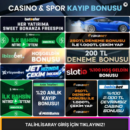
×
TALİHLİSARAY GİRİŞ İÇİN TIKLAYINIZ!