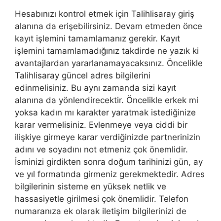
Hesabınızı kontrol etmek için Talihlisaray giriş
alanına da erişebilirsiniz. Devam etmeden önce
kayıt işlemini tamamlamanız gerekir. Kayıt
işlemini tamamlamadığınız takdirde ne yazık ki
avantajlardan yararlanamayacaksınız. Öncelikle
Talihlisaray güncel adres bilgilerini
edinmelisiniz. Bu aynı zamanda sizi kayıt
alanına da yönlendirecektir. Öncelikle erkek mi
yoksa kadın mı karakter yaratmak istediğinize
karar vermelisiniz. Evlenmeye veya ciddi bir
ilişkiye girmeye karar verdiğinizde partnerinizin
adını ve soyadını not etmeniz çok önemlidir.
İsminizi girdikten sonra doğum tarihinizi gün, ay
ve yıl formatında girmeniz gerekmektedir. Adres
bilgilerinin sisteme en yüksek netlik ve
hassasiyetle girilmesi çok önemlidir. Telefon
numaranıza ek olarak iletişim bilgilerinizi de