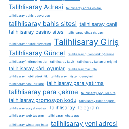
Talihlisaray Adresi
talihlisaray adres önlemi
talihlisaray bahis başvurusu
talihlisaray bahis sitesi
talihlisaray canli
talihlisaray casino sitesi
talihlisaray cihaz i̇htiyacı
Talihlisaray Giriş
talihlisaray destek hizmetleri
Talihlisaray Güncel
talihlisaray güvenilirlik öğrenme
talihlisaray i̇ndirme hesabı
talihlisaray kayit
talihlisaray kullanıcı erişimi
talihlisaray kârlı oyunlar
talihlisaray maç izle
talihlisaray mobil süreklilik
talihlisaray müşteri deneyimi
talihlisaray para yatırma
talihlisaray nasil bir site
talihlisaray para çekme
talihlisaray popüler site
talihlisaray promosyon kodu
talihlisaray rulet başarısı
Talihlisaray Telegram
talihlisaray sosyal medya
talihlisaray web tasarımı
talihlisaray whatsapp
talihlisaray yeni adresi
talihlisaray whatsapp hattı