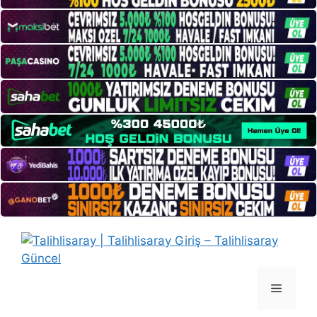
İçeriğe
atla
Menü