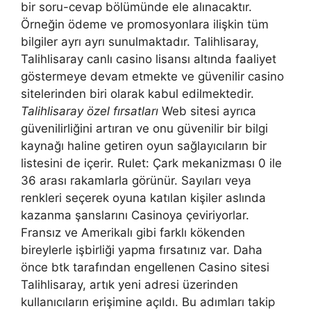
bir soru-cevap bölümünde ele alınacaktır.
Örneğin ödeme ve promosyonlara ilişkin tüm
bilgiler ayrı ayrı sunulmaktadır. Talihlisaray,
Talihlisaray canlı casino lisansı altında faaliyet
göstermeye devam etmekte ve güvenilir casino
sitelerinden biri olarak kabul edilmektedir.
Talihlisaray özel fırsatları
Web sitesi ayrıca
güvenilirliğini artıran ve onu güvenilir bir bilgi
kaynağı haline getiren oyun sağlayıcıların bir
listesini de içerir. Rulet: Çark mekanizması 0 ile
36 arası rakamlarla görünür. Sayıları veya
renkleri seçerek oyuna katılan kişiler aslında
kazanma şanslarını Casinoya çeviriyorlar.
Fransız ve Amerikalı gibi farklı kökenden
bireylerle işbirliği yapma fırsatınız var. Daha
önce btk tarafından engellenen Casino sitesi
Talihlisaray, artık yeni adresi üzerinden
kullanıcıların erişimine açıldı. Bu adımları takip