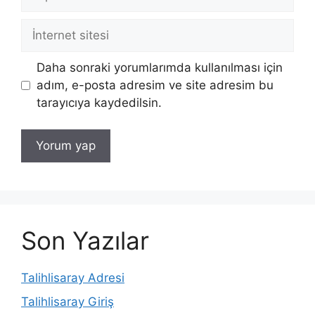
posta
İnternet
sitesi
Daha sonraki yorumlarımda kullanılması için
adım, e-posta adresim ve site adresim bu
tarayıcıya kaydedilsin.
Son Yazılar
Talihlisaray Adresi
Talihlisaray Giriş