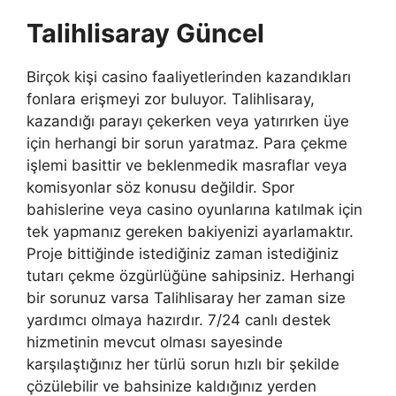
Talihlisaray Güncel
Birçok kişi casino faaliyetlerinden kazandıkları
fonlara erişmeyi zor buluyor. Talihlisaray,
kazandığı parayı çekerken veya yatırırken üye
için herhangi bir sorun yaratmaz. Para çekme
işlemi basittir ve beklenmedik masraflar veya
komisyonlar söz konusu değildir. Spor
bahislerine veya casino oyunlarına katılmak için
tek yapmanız gereken bakiyenizi ayarlamaktır.
Proje bittiğinde istediğiniz zaman istediğiniz
tutarı çekme özgürlüğüne sahipsiniz. Herhangi
bir sorunuz varsa Talihlisaray her zaman size
yardımcı olmaya hazırdır. 7/24 canlı destek
hizmetinin mevcut olması sayesinde
karşılaştığınız her türlü sorun hızlı bir şekilde
çözülebilir ve bahsinize kaldığınız yerden