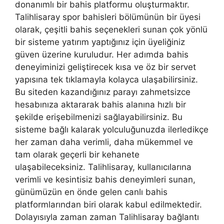
donanımlı bir bahis platformu oluşturmaktır.
Talihlisaray spor bahisleri bölümünün bir üyesi
olarak, çeşitli bahis seçenekleri sunan çok yönlü
bir sisteme yatırım yaptığınız için üyeliğiniz
güven üzerine kuruludur. Her adımda bahis
deneyiminizi geliştirecek kısa ve öz bir servet
yapısına tek tıklamayla kolayca ulaşabilirsiniz.
Bu siteden kazandığınız parayı zahmetsizce
hesabınıza aktararak bahis alanına hızlı bir
şekilde erişebilmenizi sağlayabilirsiniz. Bu
sisteme bağlı kalarak yolculuğunuzda ilerledikçe
her zaman daha verimli, daha mükemmel ve
tam olarak geçerli bir kehanete
ulaşabileceksiniz. Talihlisaray, kullanıcılarına
verimli ve kesintisiz bahis deneyimleri sunan,
günümüzün en önde gelen canlı bahis
platformlarından biri olarak kabul edilmektedir.
Dolayısıyla zaman zaman Talihlisaray bağlantı