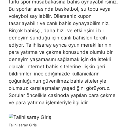
türlü spor müsabakasına bahis oynayabilirsiniz.
Bu sporlar arasında basketbol, ​​su topu veya
voleybol sayılabilir. Dilerseniz kupon
tasarlayabilir ve canlı bahis oynayabilirsiniz.
Birçok bahisçi, daha hızlı ve etkileşimli bir
deneyim sunduğu için canlı bahisleri tercih
ediyor. Talihlisaray ayrıca oyun meraklılarının
para yatırma ve çekme konusunda olumlu bir
deneyim yaşamasını sağlamak için de istekli
olacak. İnternet bahis sitelerine ilişkin geri
bildirimleri incelediğimizde kullanıcıların
çoğunluğunun güvenilmez bahis siteleriyle
olumsuz karşılaşmalar yaşadığını görüyoruz.
Sorular öncelikle casinoda yapılan para çekme
ve para yatırma işlemleriyle ilgilidir.
Talihlisaray Giriş