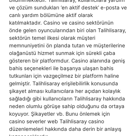
ve çözüm sundukları ‘en aktif destek’ e-posta ve
canlı yardım bölümüne aktif olarak
katılmaktadır. Casino ve casino sektörünün
önde gelen oyuncularından biri olan Talihlisaray,
sektörün temel ilkesi olarak müşteri
memnuniyetini ön planda tutan ve müşterilerine
olağanüstü hizmet sunmak için sürekli çaba
gösteren bir platformdur. Casino alanında geniş
bahis seçenekleri ile başarıya ulaşan bahis
tutkunları için vazgeçilmez bir platform haline
gelmiştir. Talihlisaray erişilebilirlik konusunda
şikayet alması kullanıcılara her açıdan kolaylık
sağladığı gibi kullanıcıların Talihlisaray hakkında
neden olumlu görüşe sahip olduğunu da ortaya
koyuyor. Şikayetler vb. Bunu önlemek için
casino severler web Talihlisaray casino
düzenlemeleri hakkında daha derin bir anlayış