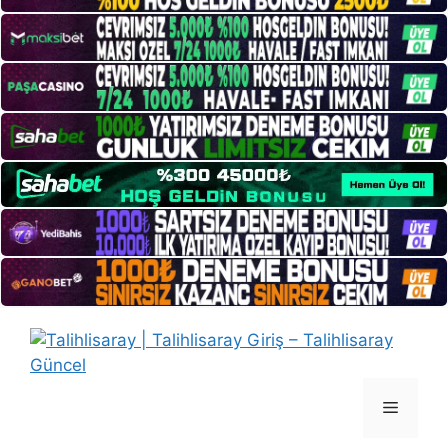
İçeriğe
atla
Menü