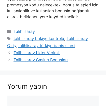
promosyon kodu gelecekteki bonus talepleri için
kullanılabilir ve kullanılan bonusla bağlantılı
olarak belirlenen yere kaydedilmelidir.
Kategoriler
Talihlisaray
Etiketler
talihlisaray bakiye kontrolü
,
Talihlisaray
Giriş
,
talihlisaray türkiye bahis sitesi
Talihlisaray Lider Verimli
Talihlisaray Casino Bonusları
Yorum yapın
Yorum