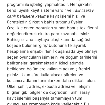
programı ile işbirliği yapmaktadır. Her şirketin
kendi üyelik kayıt sistemi vardır ve
Talihlisaray
canlı bahislere katılma
kayıt işlemi hızlı ve
ücretsizdir. Şirketin bahis tutkunu üyeleri.
Özellikle erken bonusları sunan bonus tekliflerini
değerlendirerek ekstra para kazanabilirsiniz.
Bahisçiler ana sayfaya ulaştıklarında sağ üst
köşede bulunan ‘giriş’ butonuna tıklayarak
hesaplarına erişebilirler. İlk aşamada üye olmayı
seçen oyuncuların isimlerini ve doğum tarihlerini
belirtmeleri gerekmektedir. İkinci adımda
belirlenen bölümlere kullanıcı adı ve şifrenizi
giriniz. Uzun süre kullanılacak şifreleri ve
kullanıcı adlarını tanımlarken daha dikkatli olun.
Ülke, şehir, adres, e-posta adresi ve iletişim
bilgileri gibi bilgiler de doğrudur. Talihlisaray
kayıt işlemini başarıyla tamamlayan tüm
oyunculara promosyon kodu verilecektir. Bu