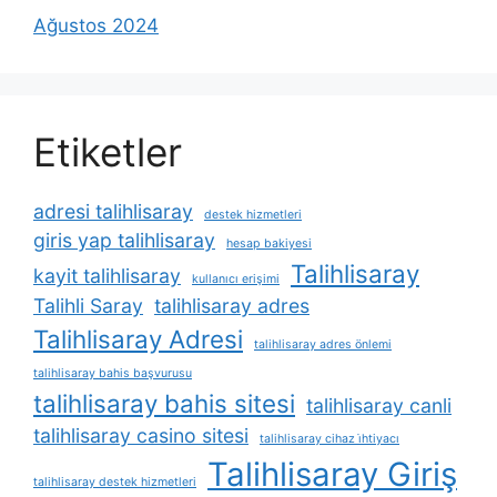
Ağustos 2024
Etiketler
adresi talihlisaray
destek hizmetleri
giris yap talihlisaray
hesap bakiyesi
Talihlisaray
kayit talihlisaray
kullanıcı erişimi
Talihli Saray
talihlisaray adres
Talihlisaray Adresi
talihlisaray adres önlemi
talihlisaray bahis başvurusu
talihlisaray bahis sitesi
talihlisaray canli
talihlisaray casino sitesi
talihlisaray cihaz i̇htiyacı
Talihlisaray Giriş
talihlisaray destek hizmetleri