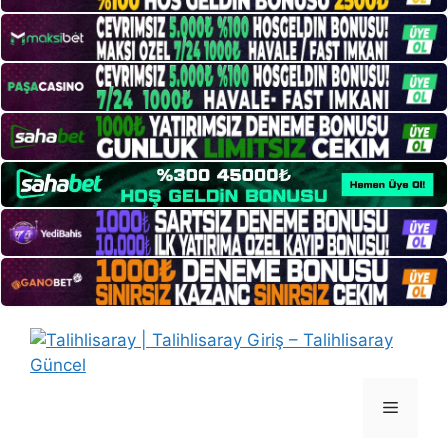
İçeriğe
atla
Menü