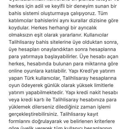
herkes için adil ve keyifli bir deneyim sunan bir
bahis sistemi oluşturmaya çalışıyoruz. Tüm
katılımcılar bahislerini aynı kurallar dizisine göre
koydular. Herkes herhangi bir ayrıcalık
olmaksızın eşit olarak yararlanır. Kullanıcılar
Talihlisaray bahis sitelerine üye olduktan sonra,
üye hesapları onaylandıktan sonra hesaplarına
para yatırmaya başlayabilirler. Üye hesabı açan
herkes, hesabında bulunan para miktarına göre
online oyunlara katılabilir. Yapı Kredi’ye yatırım
yapan Türk kullanıcılar, Talihlisaray hesaplarına
oyun ödeyerek günlük olarak yüksek limitlerle
yatırım yapabilmektedir. Yapı kredi nakit hesabı
veya kredi kartı ile Talihlisaray hesabınıza para
yüklemek dilerseniz dilediğiniz zaman işlemi
gerçekleştirebilirsiniz. Talihlisaray kayıt
formlarını doğrulayarak ve belirlenen kriterlere
göre üyelik vererek tüm kullanıcı hesaplarının