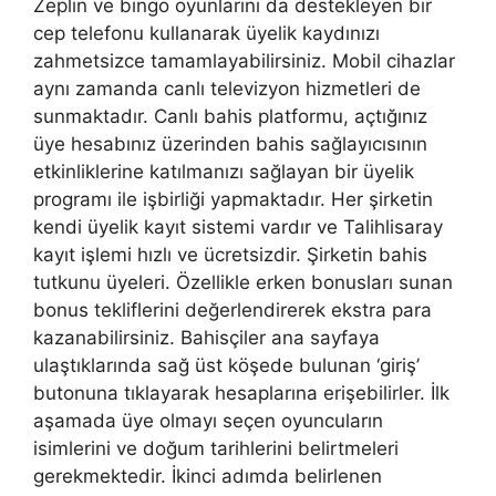
Zeplin ve bingo oyunlarını da destekleyen bir
cep telefonu kullanarak üyelik kaydınızı
zahmetsizce tamamlayabilirsiniz. Mobil cihazlar
aynı zamanda canlı televizyon hizmetleri de
sunmaktadır. Canlı bahis platformu, açtığınız
üye hesabınız üzerinden bahis sağlayıcısının
etkinliklerine katılmanızı sağlayan bir üyelik
programı ile işbirliği yapmaktadır. Her şirketin
kendi üyelik kayıt sistemi vardır ve Talihlisaray
kayıt işlemi hızlı ve ücretsizdir. Şirketin bahis
tutkunu üyeleri. Özellikle erken bonusları sunan
bonus tekliflerini değerlendirerek ekstra para
kazanabilirsiniz. Bahisçiler ana sayfaya
ulaştıklarında sağ üst köşede bulunan ‘giriş’
butonuna tıklayarak hesaplarına erişebilirler. İlk
aşamada üye olmayı seçen oyuncuların
isimlerini ve doğum tarihlerini belirtmeleri
gerekmektedir. İkinci adımda belirlenen