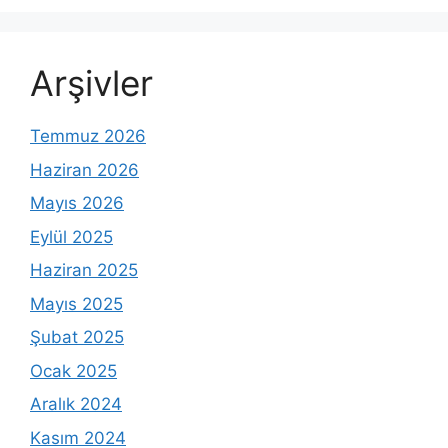
Arşivler
Temmuz 2026
Haziran 2026
Mayıs 2026
Eylül 2025
Haziran 2025
Mayıs 2025
Şubat 2025
Ocak 2025
Aralık 2024
Kasım 2024