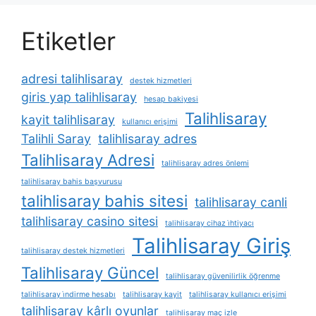
Etiketler
adresi talihlisaray
destek hizmetleri
giris yap talihlisaray
hesap bakiyesi
Talihlisaray
kayit talihlisaray
kullanıcı erişimi
Talihli Saray
talihlisaray adres
Talihlisaray Adresi
talihlisaray adres önlemi
talihlisaray bahis başvurusu
talihlisaray bahis sitesi
talihlisaray canli
talihlisaray casino sitesi
talihlisaray cihaz i̇htiyacı
Talihlisaray Giriş
talihlisaray destek hizmetleri
Talihlisaray Güncel
talihlisaray güvenilirlik öğrenme
talihlisaray i̇ndirme hesabı
talihlisaray kayit
talihlisaray kullanıcı erişimi
talihlisaray kârlı oyunlar
talihlisaray maç izle