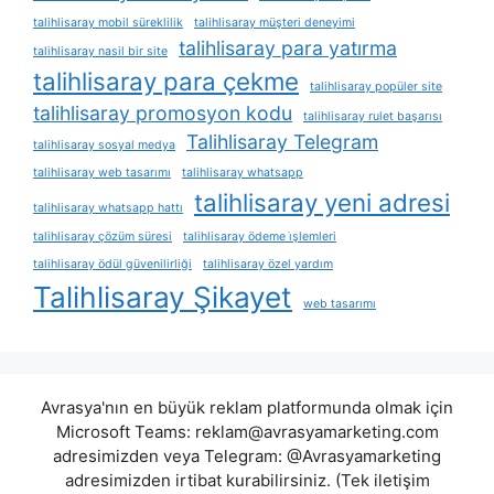
talihlisaray mobil süreklilik
talihlisaray müşteri deneyimi
talihlisaray para yatırma
talihlisaray nasil bir site
talihlisaray para çekme
talihlisaray popüler site
talihlisaray promosyon kodu
talihlisaray rulet başarısı
Talihlisaray Telegram
talihlisaray sosyal medya
talihlisaray web tasarımı
talihlisaray whatsapp
talihlisaray yeni adresi
talihlisaray whatsapp hattı
talihlisaray çözüm süresi
talihlisaray ödeme i̇şlemleri
talihlisaray ödül güvenilirliği
talihlisaray özel yardım
Talihlisaray Şikayet
web tasarımı
Avrasya'nın en büyük reklam platformunda olmak için
Microsoft Teams:
reklam@avrasyamarketing.com
adresimizden veya Telegram: @Avrasyamarketing
adresimizden irtibat kurabilirsiniz. (Tek iletişim