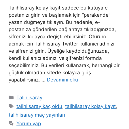
Talihlisaray kolay kayıt sadece bu kutuya e -
postanızı girin ve başlamak için “perakende”
yazan düğmeye tıklayın. Bu nedenle, e-
postanıza gönderilen bağlantıya tıkladığınızda,
şifrenizi kolayca değiştirebilirsiniz. Oturum
açmak için Talihlisaray Twitter kullanıcı adınızı
ve şifrenizi girin. Üyeliğe kaydolduğunuzda,
kendi kullanıcı adınızı ve şifrenizi formda
seçebilirsiniz. Bu verileri kullanarak, herhangi bir
güçlük olmadan sitede kolayca giriş
yapabilirsiniz. …
Devamını oku
Kategoriler
Talihlisaray
Etiketler
talihlisaray kaç oldu
,
talihlisaray kolay kayıt
,
talihlisaray maç yayınları
Yorum yap