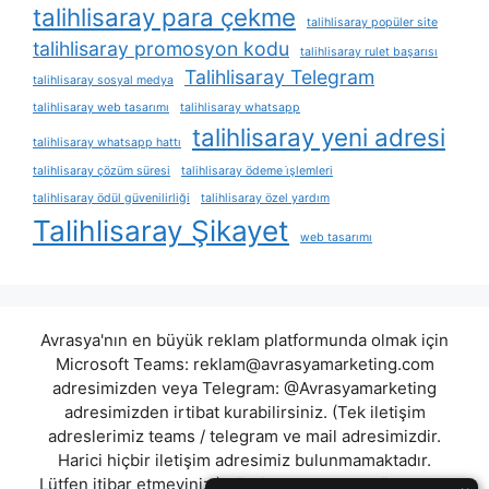
talihlisaray para çekme
talihlisaray popüler site
talihlisaray promosyon kodu
talihlisaray rulet başarısı
Talihlisaray Telegram
talihlisaray sosyal medya
talihlisaray web tasarımı
talihlisaray whatsapp
talihlisaray yeni adresi
talihlisaray whatsapp hattı
talihlisaray çözüm süresi
talihlisaray ödeme i̇şlemleri
talihlisaray ödül güvenilirliği
talihlisaray özel yardım
Talihlisaray Şikayet
web tasarımı
Avrasya'nın en büyük reklam platformunda olmak için
Microsoft Teams:
reklam@avrasyamarketing.com
adresimizden veya Telegram: @Avrasyamarketing
adresimizden irtibat kurabilirsiniz. (Tek iletişim
adreslerimiz teams / telegram ve mail adresimizdir.
Harici hiçbir iletişim adresimiz bulunmamaktadır.
Lütfen itibar etmeyiniz.) Türkiye yasalarına göre 7258