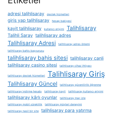
Etiketler
adresi talihlisaray
destek hizmetleri
giris yap talihlisaray
hesap bakiyesi
Talihlisaray
kayit talihlisaray
kullanıcı erişimi
Talihli Saray
talihlisaray adres
Talihlisaray Adresi
talihlisaray adres önlemi
talihlisaray bahis başvurusu
talihlisaray bahis sitesi
talihlisaray canli
talihlisaray casino sitesi
talihlisaray cihaz i̇htiyacı
Talihlisaray Giriş
talihlisaray destek hizmetleri
Talihlisaray Güncel
talihlisaray güvenilirlik öğrenme
talihlisaray i̇ndirme hesabı
talihlisaray kayit
talihlisaray kullanıcı erişimi
talihlisaray kârlı oyunlar
talihlisaray maç izle
talihlisaray mobil süreklilik
talihlisaray müşteri deneyimi
talihlisaray para yatırma
talihlisaray nasil bir site