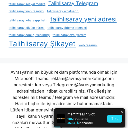
Talihlisaray Telegram
talihlisaray sosyal medya
talihlisaray web tasarımı
talihlisaray whatsapp
talihlisaray yeni adresi
talihlisaray whatsapp hattı
talihlisaray çözüm süresi
talihlisaray ödeme i̇şlemleri
talihlisaray ödül güvenilirliği
talihlisaray özel yardım
Talihlisaray Şikayet
web tasarımı
Avrasya'nın en büyük reklam platformunda olmak için
Microsoft Teams:
reklam@avrasyamarketing.com
adresimizden veya Telegram: @Avrasyamarketing
adresimizden irtibat kurabilirsiniz. (Tek iletişim
adreslerimiz teams / telegram ve mail adresimizdir.
Harici hiçbir iletişim adresimiz bulunmamaktadır.
Lütfen itibar etmeyiniz.) Türkiye yasalarına göre 7258
sayılı kanun uyarınca yasa dışı bahis oynamanın
cezaları mevcuttur. Şu an bulunduğunuz site hiç bir