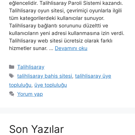
eğlencelidir. Talihlisaray Paroli Sistemi kazandı.
Talihlisaray oyun sitesi, çevrimiçi oyunlarla ilgili
tüm kategorilerdeki kullanıcılar sunuyor.
Talihlisaray bağlantı sorununu düzeltti ve
kullanıcıların yeni adresi kullanmasına izin verdi.
Talihlisaray web sitesi ücretsiz olarak farklı
hizmetler sunar. …
Devamını oku
Kategoriler
Talihlisaray
Etiketler
talihlisaray bahis sitesi
,
talihlisaray üye
topluluğu
,
üye topluluğu
Yorum yap
Son Yazılar