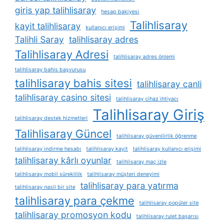
giris yap talihlisaray
hesap bakiyesi
Talihlisaray
kayit talihlisaray
kullanıcı erişimi
Talihli Saray
talihlisaray adres
Talihlisaray Adresi
talihlisaray adres önlemi
talihlisaray bahis başvurusu
talihlisaray bahis sitesi
talihlisaray canli
talihlisaray casino sitesi
talihlisaray cihaz i̇htiyacı
Talihlisaray Giriş
talihlisaray destek hizmetleri
Talihlisaray Güncel
talihlisaray güvenilirlik öğrenme
talihlisaray i̇ndirme hesabı
talihlisaray kayit
talihlisaray kullanıcı erişimi
talihlisaray kârlı oyunlar
talihlisaray maç izle
talihlisaray mobil süreklilik
talihlisaray müşteri deneyimi
talihlisaray para yatırma
talihlisaray nasil bir site
talihlisaray para çekme
talihlisaray popüler site
talihlisaray promosyon kodu
talihlisaray rulet başarısı