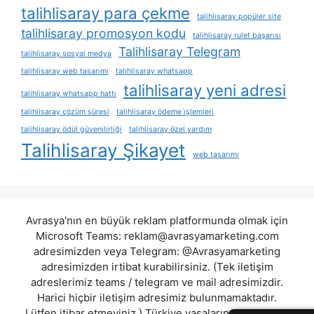
talihlisaray para çekme
talihlisaray popüler site
talihlisaray promosyon kodu
talihlisaray rulet başarısı
Talihlisaray Telegram
talihlisaray sosyal medya
talihlisaray web tasarımı
talihlisaray whatsapp
talihlisaray yeni adresi
talihlisaray whatsapp hattı
talihlisaray çözüm süresi
talihlisaray ödeme i̇şlemleri
talihlisaray ödül güvenilirliği
talihlisaray özel yardım
Talihlisaray Şikayet
web tasarımı
Avrasya'nın en büyük reklam platformunda olmak için
Microsoft Teams:
reklam@avrasyamarketing.com
adresimizden veya Telegram: @Avrasyamarketing
adresimizden irtibat kurabilirsiniz. (Tek iletişim
adreslerimiz teams / telegram ve mail adresimizdir.
Harici hiçbir iletişim adresimiz bulunmamaktadır.
Lütfen itibar etmeyiniz.) Türkiye yasalarına göre 7258