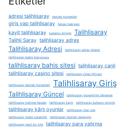
Etiketler
adresi talihlisaray
destek hizmetleri
giris yap talihlisaray
hesap bakiyesi
Talihlisaray
kayit talihlisaray
kullanıcı erişimi
Talihli Saray
talihlisaray adres
Talihlisaray Adresi
talihlisaray adres önlemi
talihlisaray bahis başvurusu
talihlisaray bahis sitesi
talihlisaray canli
talihlisaray casino sitesi
talihlisaray cihaz i̇htiyacı
Talihlisaray Giriş
talihlisaray destek hizmetleri
Talihlisaray Güncel
talihlisaray güvenilirlik öğrenme
talihlisaray i̇ndirme hesabı
talihlisaray kayit
talihlisaray kullanıcı erişimi
talihlisaray kârlı oyunlar
talihlisaray maç izle
talihlisaray mobil süreklilik
talihlisaray müşteri deneyimi
talihlisaray para yatırma
talihlisaray nasil bir site